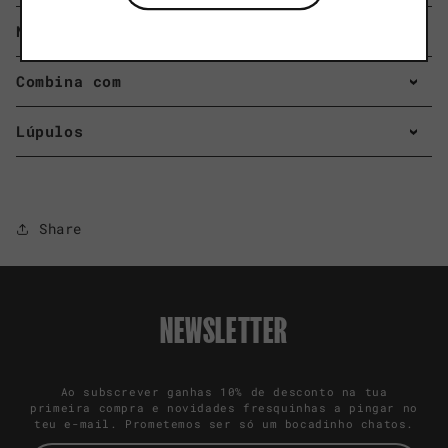
Notas de prova
Combina com
Lúpulos
Share
NEWSLETTER
Ao subscrever ganhas 10% de desconto na tua
primeira compra e novidades fresquinhas a pingar no
teu e-mail. Prometemos ser só um bocadinho chatos.