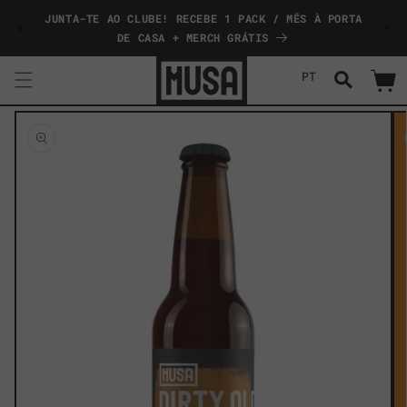
Saltar
JUNTA-TE AO CLUBE! RECEBE 1 PACK / MÊS À PORTA
COMP
para o
conteúdo
DE CASA + MERCH GRÁTIS
PT
Carrinh
Saltar
para a
informação
do produto