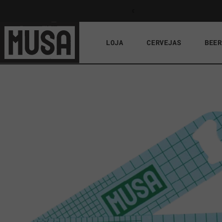
Saltar
AM POR NOSSA CONTA
para o
conteúdo
LOJA
CERVEJAS
BEER
Saltar
para a
informação
do produto