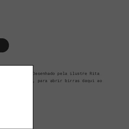
o
 tua coleção. Desenhado pela ilustre Rita
ico e estiloso, para abrir birras daqui ao
s além.
.
e Novembro.