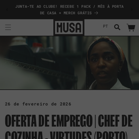
Saltar
JUNTA-TE AO CLUBE! RECEBE 1 PACK / MÊS À PORTA
COMP
para o
conteúdo
DE CASA + MERCH GRÁTIS
PT
Carrinh
26 de fevereiro de 2026
OFERTA DE EMPREGO | CHEF DE
COZINHA - VIRTUDES (PORTO)