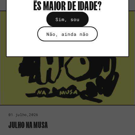
ÉS MAIOR DE IDADE?
Sim, sou
Não, ainda não
01 julho,2026
JULHO NA MUSA