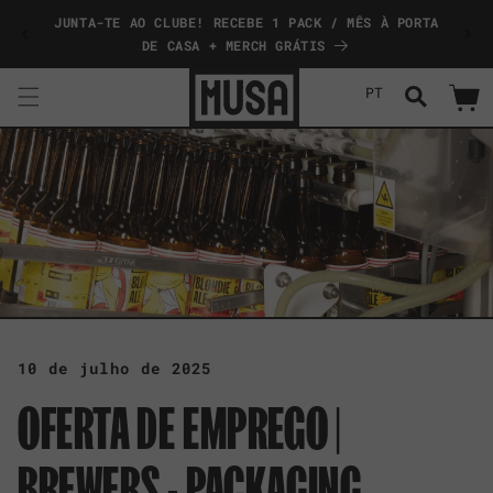
Saltar
JUNTA-TE AO CLUBE! RECEBE 1 PACK / MÊS À PORTA
COMP
para o
conteúdo
DE CASA + MERCH GRÁTIS
PT
Carrinh
10 de julho de 2025
OFERTA DE EMPREGO |
BREWERS - PACKAGING