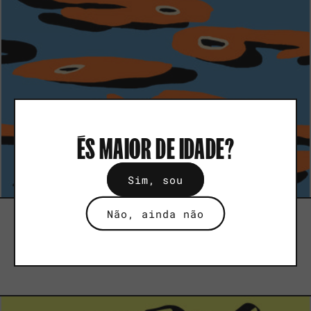
ÉS MAIOR DE IDADE?
Sim, sou
Não, ainda não
31 julho,2026
AGOSTO NA MUSA