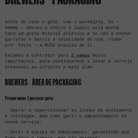
Antes do rock n’gole, vem o packaging. Se -
hmmmm - adoras o cheiro a lúpulo pela manhã,
tens um gosto musical eclético e te vês a encher
garrafas e barris à velocidade do som, vinde
pra’ festa - a MUSA precisa de ti.
Estamos a contratar para
2 vagas
muito
importantes, para continuarmos a levar a cerveja
artesanal ao infinito e mais além.
BREWERS - ÁREA DE PACKAGING
Procuramos 2 pessoas para:
- Operar e supervisionar as linhas de enchimento
e rotulagem, bem como gerir o empacotamento da
nossa cerveja;
- Gerir a equipa de embalamento, garantindo que
tudo mexe e remexe, mas não enrosca;