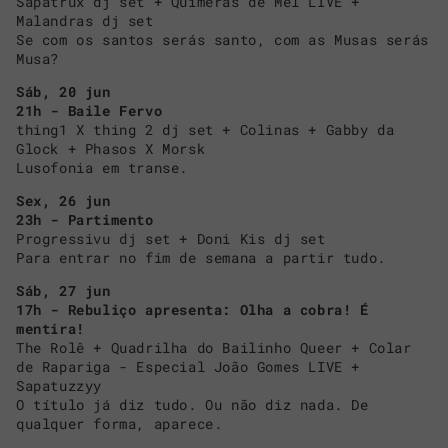
Sapatrux dj set + Quimeras de Mel LIVE +
Malandras dj set
Se com os santos serás santo, com as Musas serás
Musa?
Sáb, 20 jun
21h - Baile Fervo
thing1 X thing 2 dj set + Colinas + Gabby da
Glock + Phasos X Morsk
Lusofonia em transe.
Sex, 26 jun
23h - Partimento
Progressivu dj set + Doni Kis dj set
Para entrar no fim de semana a partir tudo.
Sáb, 27 jun
17h - Rebuliço apresenta: Olha a cobra! É
mentira!
The Rolê + Quadrilha do Bailinho Queer + Colar
de Rapariga - Especial João Gomes LIVE +
Sapatuzzyy
O título já diz tudo. Ou não diz nada. De
qualquer forma, aparece.