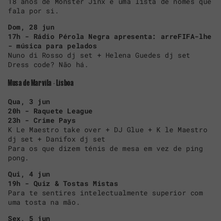
18 anos de Monster Jinx e uma lista de nomes que
fala por si.
Dom, 28 jun
17h - Rádio Pérola Negra apresenta: arreFIFA-lhe
- música para pelados
Nuno di Rosso dj set + Helena Guedes dj set
Dress code? Não há.
Musa de Marvila - Lisboa
Qua, 3 jun
20h - Raquete League
23h - Crime Pays
K Le Maestro take over + DJ Glue + K le Maestro
dj set + Danifox dj set
Para os que dizem ténis de mesa em vez de ping
pong.
Qui, 4 jun
19h - Quiz & Tostas Mistas
Para te sentires intelectualmente superior com
uma tosta na mão.
Sex, 5 jun