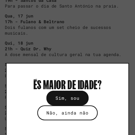
19h - Santos da Casa
Para passar o dia de Santo António na praia.
Qua, 17 jun
17h - Fulano & Beltrano
Dois fulanos com um set cheio de sucessos
musicais.
Qui, 18 jun
21h - Quiz Dr. Why
A dose mensal de cultura geral na tua agenda.
Sex, 19 jun
23h - J Alien
Prometemos que é de outro mundo.
ÉS MAIOR DE IDADE?
Sáb, 20 jun
23h - Lya Guerrero
Para aquecer com o calor latino.
Sim, sou
Sex, 26 jun
Não, ainda não
22h - Brasco
Um set de hip hop e rap.
Sáb, 27 jun
19h - Noite Rubra